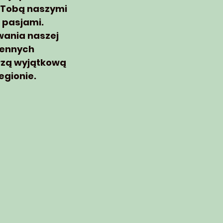
z Tobą naszymi
 pasjami.
ania naszej
ziennych
rzą wyjątkową
egionie.