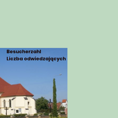
mator
Das Dorf
Vogelperspektive
Besucherzahl
Liczba odwiedzających