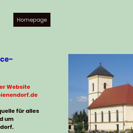
Homepage
Info
Nachrichten
Infor
ce-
er Website
ienendorf.de
uelle für alles
nd um
dorf.