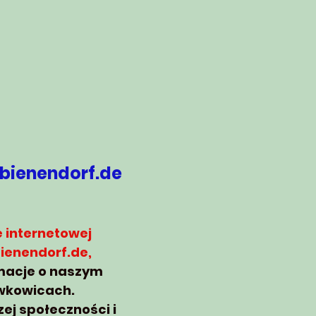
bienendorf.de
e
internetowej
ienendorf.de,
rmacje o naszym
wkowicach.
ej społeczności i