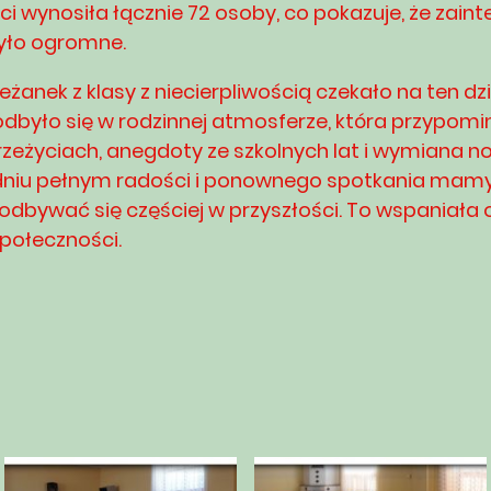
i wynosiła łącznie 72 osoby, co pokazuje, że zain
yło ogromne.
eżanek z klasy z niecierpliwością czekało na ten dz
dbyło się w rodzinnej atmosferze, która przypomin
zeżyciach, anegdoty ze szkolnych lat i wymiana n
niu pełnym radości i ponownego spotkania mamy n
dbywać się częściej w przyszłości. To wspaniała 
społeczności.