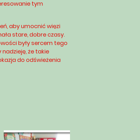
teresowanie tym
ień, aby umocnić więzi
ała stare, dobre czasy.
owości były sercem tego
adzieję, że takie
okazja do odświeżenia