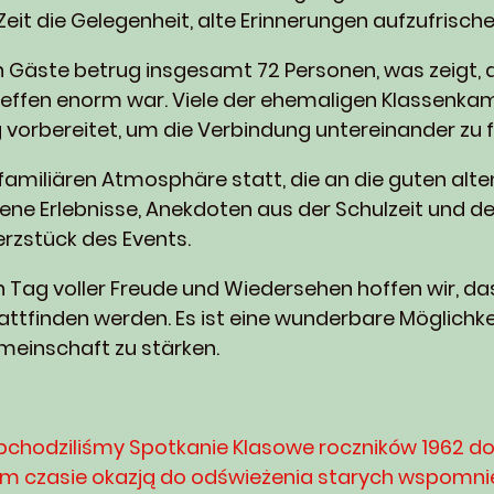
Zeit die Gelegenheit, alte Erinnerungen aufzufrisch
n Gäste betrug insgesamt 72 Personen, was zeigt, 
fen enorm war. Viele der ehemaligen Klassenkam
 vorbereitet, um die Verbindung untereinander zu f
 familiären Atmosphäre statt, die an die guten alten
ne Erlebnisse, Anekdoten aus der Schulzeit und d
rzstück des Events.
 Tag voller Freude und Wiedersehen hoffen wir, da
tattfinden werden. Es ist eine wunderbare Möglichk
meinschaft zu stärken.
bchodziliśmy Spotkanie Klasowe roczników 1962 do
im czasie okazją do odświeżenia starych wspomnie