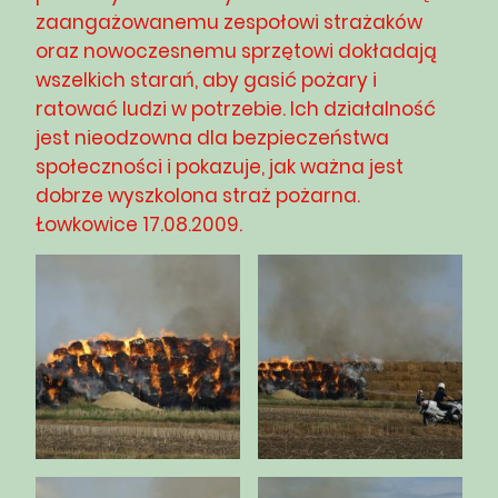
zaangażowanemu zespołowi strażaków
oraz nowoczesnemu sprzętowi dokładają
wszelkich starań, aby gasić pożary i
ratować ludzi w potrzebie. Ich działalność
jest nieodzowna dla bezpieczeństwa
społeczności i pokazuje, jak ważna jest
dobrze wyszkolona straż pożarna.
Łowkowice 17.08.2009.