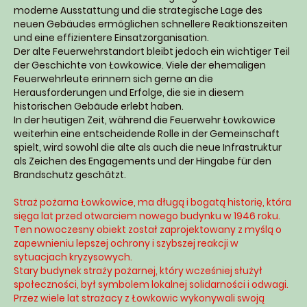
moderne Ausstattung und die strategische Lage des
neuen Gebäudes ermöglichen schnellere Reaktionszeiten
und eine effizientere Einsatzorganisation.
Der alte Feuerwehrstandort bleibt jedoch ein wichtiger Teil
der Geschichte von Łowkowice. Viele der ehemaligen
Feuerwehrleute erinnern sich gerne an die
Herausforderungen und Erfolge, die sie in diesem
historischen Gebäude erlebt haben.
In der heutigen Zeit, während die Feuerwehr Łowkowice
weiterhin eine entscheidende Rolle in der Gemeinschaft
spielt, wird sowohl die alte als auch die neue Infrastruktur
als Zeichen des Engagements und der Hingabe für den
Brandschutz geschätzt.
Straż pożarna Łowkowice, ma długą i bogatą historię, która
sięga lat przed otwarciem nowego budynku w 1946 roku.
Ten nowoczesny obiekt został zaprojektowany z myślą o
zapewnieniu lepszej ochrony i szybszej reakcji w
sytuacjach kryzysowych.
Stary budynek straży pożarnej, który wcześniej służył
społeczności, był symbolem lokalnej solidarności i odwagi.
Przez wiele lat strażacy z Łowkowic wykonywali swoją